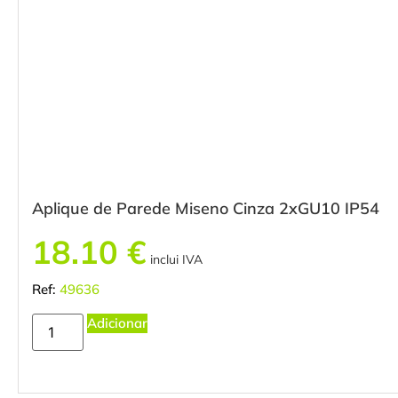
Aplique de Parede Miseno Cinza 2xGU10 IP54
18.10
€
inclui IVA
Ref:
49636
Adicionar