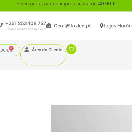
Envio grátis para compras acima de
49.99
€
+351 253 108 757
Lojas Horár
Geral@foxled.pt
0
Área do Cliente
.00
€
Aplique de Pare
Antracite 1xGU1