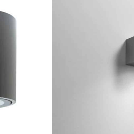
49634
REF:
12.60
€
inclui IVA
Adicionar
Cor do Produto
Cor Corten
Cor Antracite
Categorias:
Exterior
,
Apliques Par
Espelho