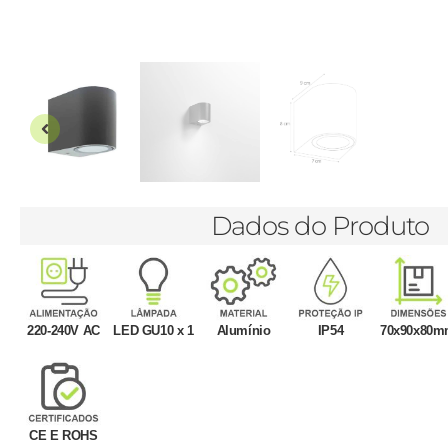
Dados do Produto
220-240V AC
LED GU10 x 1
Alumínio
IP54
70x90x80
CE E ROHS