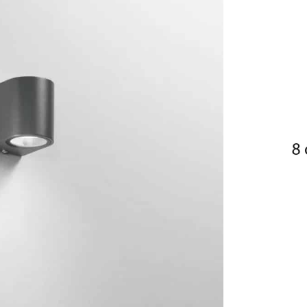
Cor Branco
Cor Cinza
Cor Preto
ede
,
Apliques Parede LED
,
Jardim
,
Apliques Parede e