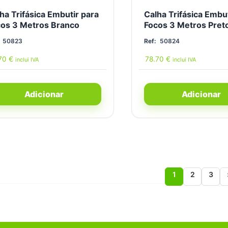
ha Trifásica Embutir para
Calha Trifásica Embut
os 3 Metros Branco
Focos 3 Metros Pret
50823
Ref:
50824
.70
€
78.70
€
inclui IVA
inclui IVA
Adicionar
Adicionar
1
2
3