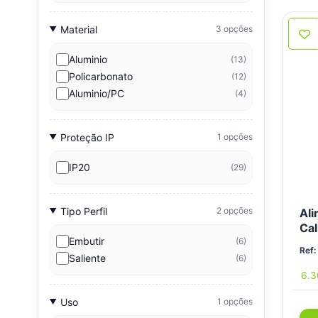
Material
3 opções
Aluminio
(13)
Policarbonato
(12)
Aluminio/PC
(4)
Proteção IP
1 opções
IP20
(29)
Tipo Perfil
2 opções
Ali
Cal
Embutir
(6)
Ref:
Saliente
(6)
6.
Uso
1 opções