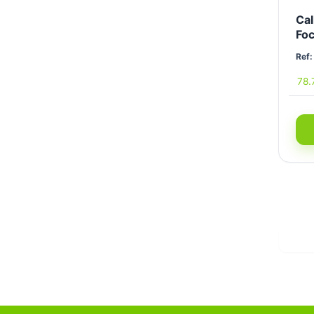
Cal
Foc
Ref:
78