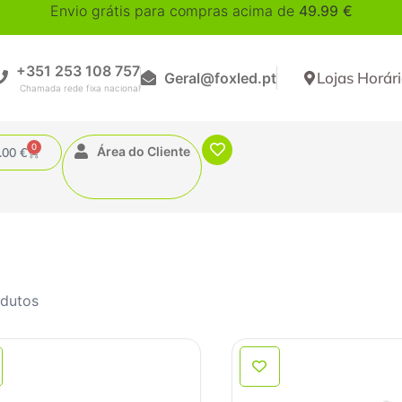
Envio grátis para compras acima de
49.99
€
+351 253 108 757
Lojas Horár
Geral@foxled.pt
0
Área do Cliente
.00
€
odutos