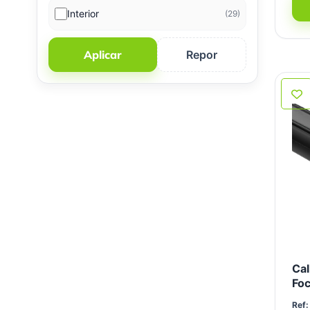
Interior
(29)
Aplicar
Repor
Cal
Foc
Ref: