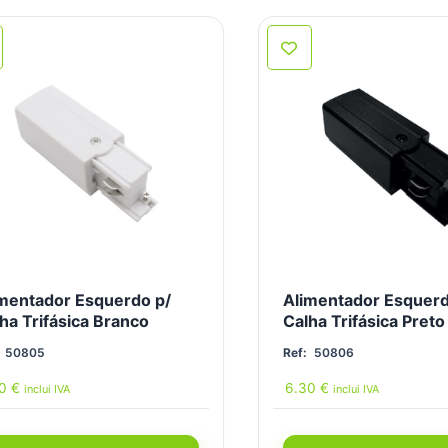
mentador Esquerdo p/
Alimentador Esquerd
ha Trifásica Branco
Calha Trifásica Preto
50805
Ref:
50806
30
€
6.30
€
inclui IVA
inclui IVA