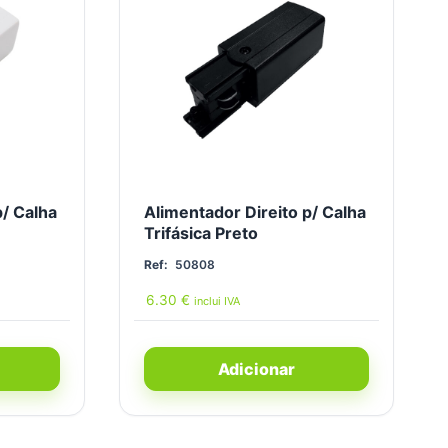
p/ Calha
Alimentador Direito p/ Calha
Trifásica Preto
Ref:
50808
6.30
€
inclui IVA
Adicionar