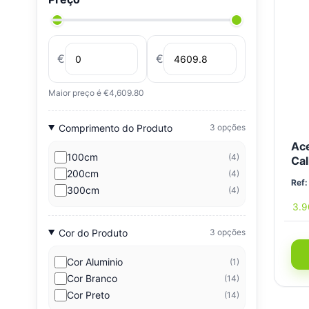
€
€
Maior preço é €4,609.80
Comprimento do Produto
3 opções
Ace
100cm
(4)
Cal
200cm
(4)
Ref:
300cm
(4)
3.
Cor do Produto
3 opções
Cor Aluminio
(1)
Cor Branco
(14)
Cor Preto
(14)