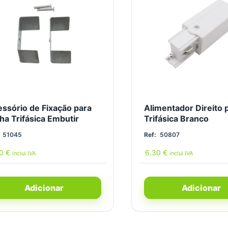
ssório de Fixação para
Alimentador Direito 
ha Trifásica Embutir
Trifásica Branco
51045
Ref:
50807
90
€
6.30
€
inclui IVA
inclui IVA
Adicionar
Adicionar