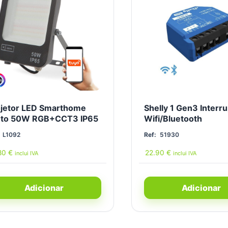
ojetor LED Smarthome
Shelly 1 Gen3 Interru
eto 50W RGB+CCT3 IP65
Wifi/Bluetooth
L1092
Ref:
51930
80
€
22.90
€
inclui IVA
inclui IVA
Adicionar
Adicionar