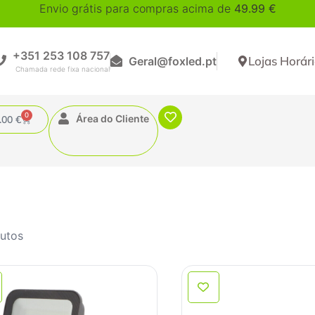
Envio grátis para compras acima de
49.99
€
+351 253 108 757
Lojas Horár
Geral@foxled.pt
0
Área do Cliente
.00
€
utos