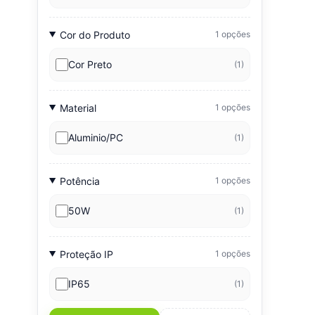
Cor do Produto
1 opções
Cor Preto
(1)
Material
1 opções
Aluminio/PC
(1)
Potência
1 opções
50W
(1)
Proteção IP
1 opções
IP65
(1)