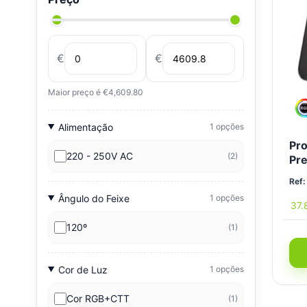
€
€
Maior preço é €4,609.80
Alimentação
1 opções
Pr
220 - 250V AC
(2)
Pr
Ref:
Ângulo do Feixe
1 opções
37.
120º
(1)
Cor de Luz
1 opções
Cor RGB+CTT
(1)