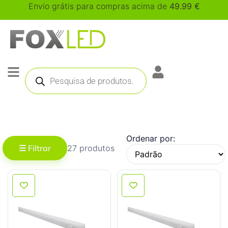
Envio grátis para compras acima de
49.99
€
Ordenar por:
☰ Filtrar
27 produtos