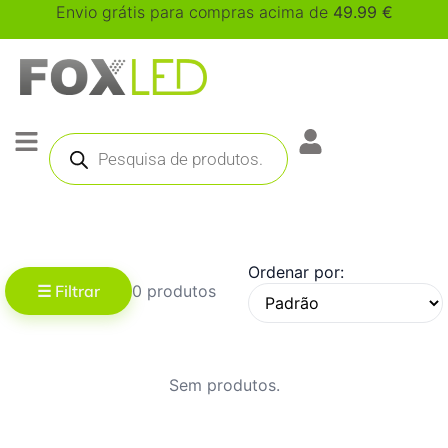
Envio grátis para compras acima de
49.99
€
Ordenar por:
☰ Filtrar
0 produtos
Sem produtos.