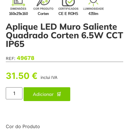
160x29x160
Corten
CE E ROHS
435lm
Aplique LED Muro Saliente
Quadrado Corten 6.5W CCT
IP65
49678
REF:
31.50
€
inclui IVA
Adicionar
Cor do Produto