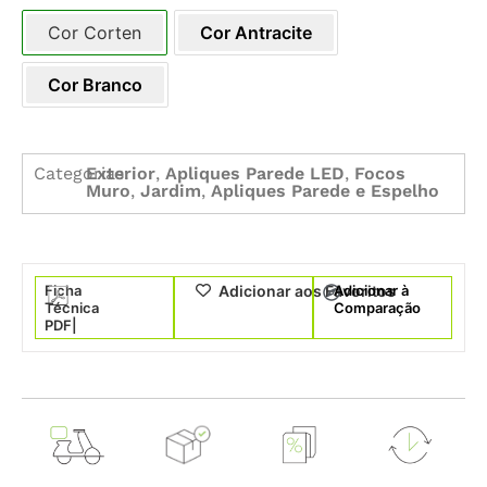
Cor Corten
Cor Antracite
Cor Branco
Categorias:
Exterior
,
Apliques Parede LED
,
Focos
Muro
,
Jardim
,
Apliques Parede e Espelho
Ficha
Adicionar à
Adicionar aos Favoritos
Técnica
Comparação
PDF|