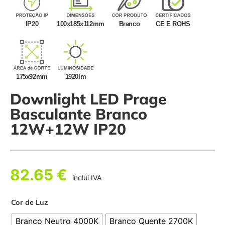
IP20
100x185x112mm
Branco
CE E ROHS
175x92mm
1920lm
Downlight LED Prage
Basculante Branco
12W+12W IP20
82.65
€
inclui IVA
Cor de Luz
Branco Neutro 4000K
Branco Quente 2700K