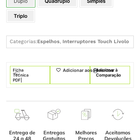
Duplo
Quádruplo
Simples
Triplo
Categorias:
Espelhos
,
Interruptores Touch Livolo
Ficha
Adicionar à
Adicionar aos Favoritos
Técnica
Comparação
PDF|
Entrega de
Melhores
Aceitamos
Entregas
24 a 48
Preços
Devoluções
Gratuitas