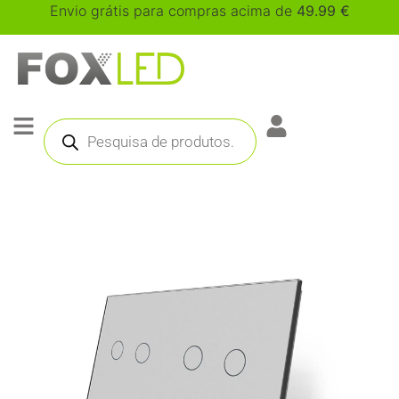
Envio grátis para compras acima de
49.99
€