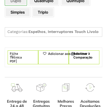
Duplo
Quádruplo
Quíntuplo
Simples
Triplo
Categorias:
Espelhos
,
Interruptores Touch Livolo
Ficha
Adicionar à
Adicionar aos Favoritos
Técnica
Comparação
PDF|
Entrega de
Melhores
Aceitamos
Entregas
24 a 48
Preços
Devoluções
Gratuitas