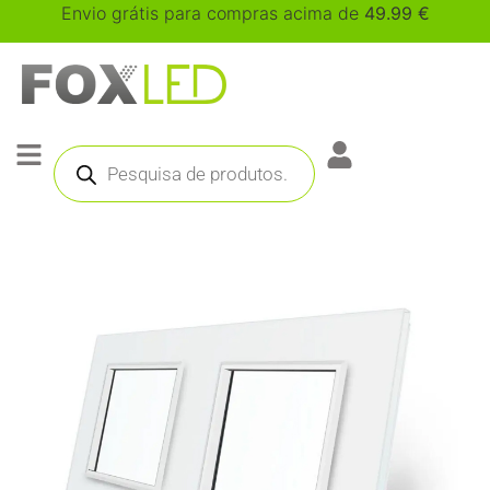
Envio grátis para compras acima de
49.99
€