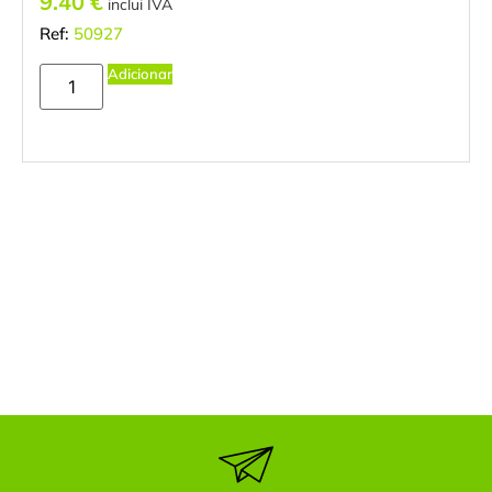
9.40
€
inclui IVA
Ref:
50927
Adicionar