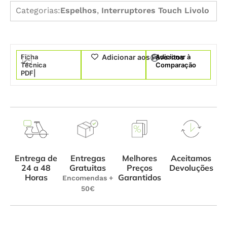
Categorias:
Espelhos
,
Interruptores Touch Livolo
Ficha
Adicionar à
Adicionar aos Favoritos
Técnica
Comparação
PDF|
Entrega de
Melhores
Aceitamos
Entregas
24 a 48
Preços
Devoluções
Gratuitas
Horas
Garantidos
Encomendas +
50€