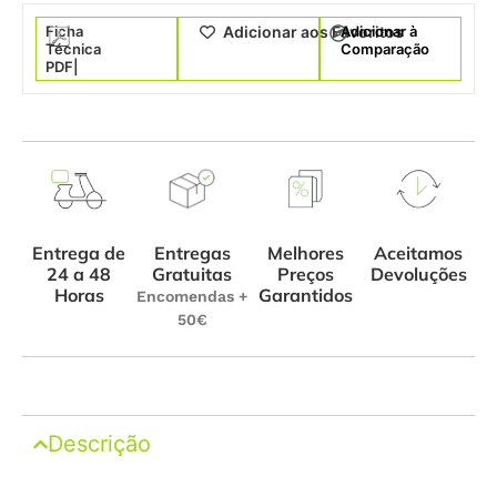
Ficha
Adicionar à
Adicionar aos Favoritos
Técnica
Comparação
PDF|
Entrega de
Melhores
Aceitamos
Entregas
24 a 48
Preços
Devoluções
Gratuitas
Horas
Garantidos
Encomendas +
50€
Descrição