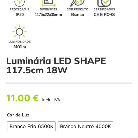
IP20
1175x22x35mm
Branco
CE E ROHS
2400lm
Luminária LED SHAPE
117.5cm 18W
11.00
€
inclui IVA
Cor de Luz
Branco Frio 6500K
Branco Neutro 4000K