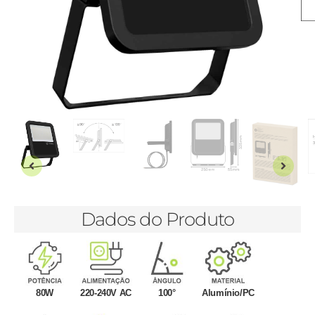
Dados do Produto
80W
220-240V AC
100°
Alumínio/PC