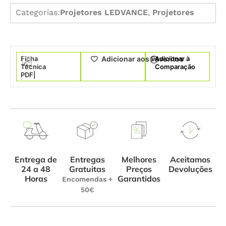
Categorias:
Projetores LEDVANCE
,
Projetores
Ficha
Adicionar à
Adicionar aos Favoritos
Técnica
Comparação
PDF|
Entrega de
Melhores
Aceitamos
Entregas
24 a 48
Preços
Devoluções
Gratuitas
Horas
Garantidos
Encomendas +
50€