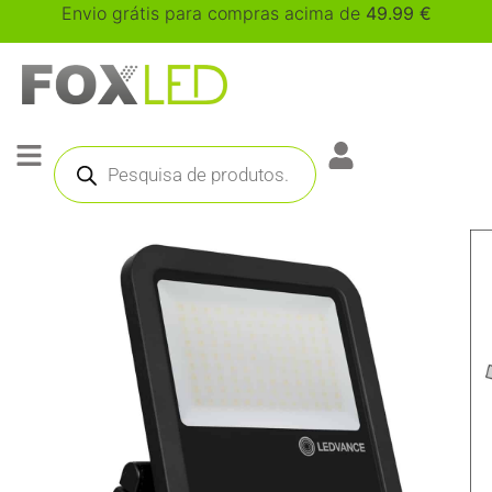
Envio grátis para compras acima de
49.99
€