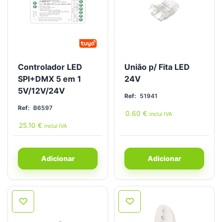
Controlador LED
União p/ Fita LED
SPI+DMX 5 em 1
24V
5V/12V/24V
Ref:
51941
Ref:
B6597
0.60
€
inclui IVA
25.10
€
inclui IVA
Adicionar
Adicionar