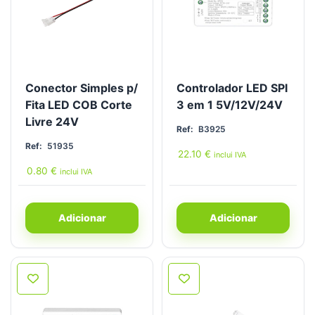
Conector Simples p/
Controlador LED SPI
Fita LED COB Corte
3 em 1 5V/12V/24V
Livre 24V
Ref:
B3925
Ref:
51935
22.10
€
inclui IVA
0.80
€
inclui IVA
Adicionar
Adicionar