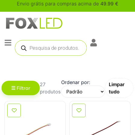
Envio grátis para compras acima de
49.99
€
Ordenar por:
27
Limpar
☰ Filtrar
produtos
tudo