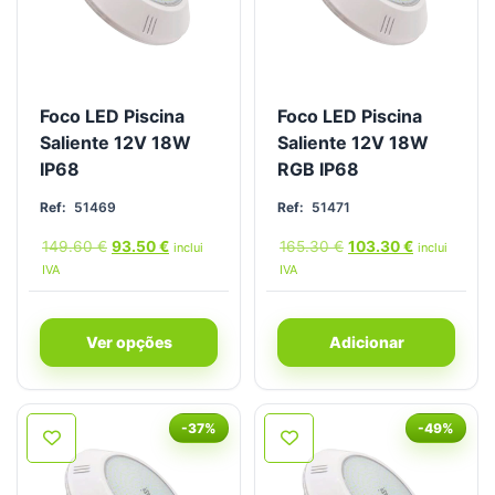
Foco LED Piscina
Foco LED Piscina
Saliente 12V 18W
Saliente 12V 18W
IP68
RGB IP68
Ref:
51469
Ref:
51471
149.60
€
93.50
€
165.30
€
103.30
€
inclui
inclui
IVA
IVA
Ver opções
Adicionar
-37%
-49%