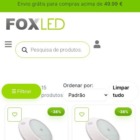
Envio grátis para compras acima de
49.99
€
Ordenar por:
15
Limpar
☰ Filtrar
produtos
tudo
-38%
-38%