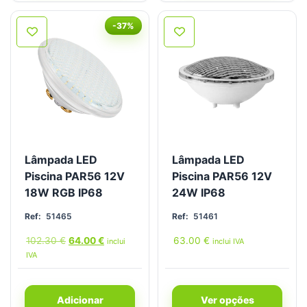
-37%
Lâmpada LED
Lâmpada LED
Piscina PAR56 12V
Piscina PAR56 12V
18W RGB IP68
24W IP68
Ref:
51465
Ref:
51461
102.30
€
64.00
€
63.00
€
inclui
inclui IVA
IVA
Adicionar
Ver opções