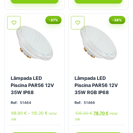
-37%
-38%
Lâmpada LED
Lâmpada LED
Piscina PAR56 12V
Piscina PAR56 12V
35W IP68
35W RGB IP68
Ref:
51464
Ref:
51466
68.90
€
–
110.20
€
126.00
€
78.70
€
inclui
inclui
IVA
IVA