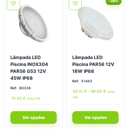
-38%
Lâmpada LED
Lâmpada LED
Piscina INOX304
Piscina PAR56 12V
PAR56 G53 12V
18W IP68
45W IP68
Ref:
51463
Ref:
B0338
54.10
€
–
86.60
€
inclui
IVA
74.40
€
inclui IVA
Ver opções
Ver opções