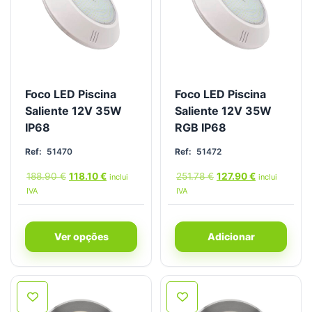
Foco LED Piscina
Foco LED Piscina
Saliente 12V 35W
Saliente 12V 35W
IP68
RGB IP68
Ref:
51470
Ref:
51472
188.90
€
118.10
€
251.78
€
127.90
€
inclui
inclui
IVA
IVA
Ver opções
Adicionar