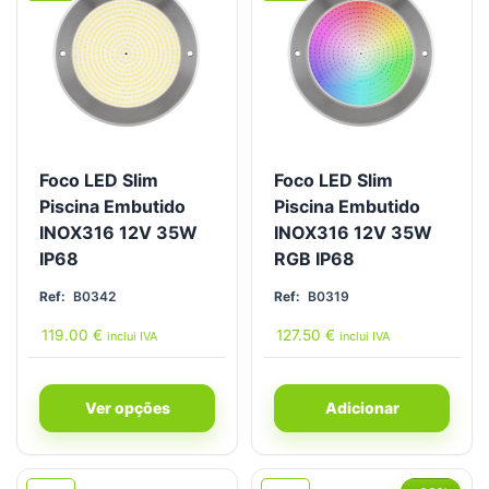
Foco LED Slim
Foco LED Slim
Piscina Embutido
Piscina Embutido
INOX316 12V 35W
INOX316 12V 35W
IP68
RGB IP68
Ref:
B0342
Ref:
B0319
119.00
€
127.50
€
inclui IVA
inclui IVA
Ver opções
Adicionar