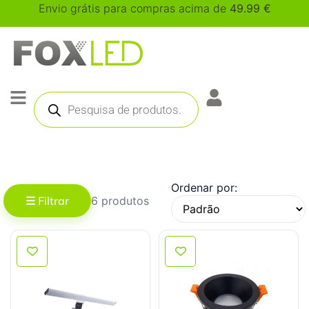
Envio grátis para compras acima de
49.99
€
Ordenar por:
☰ Filtrar
6 produtos