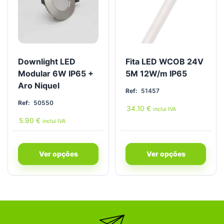
Downlight LED
Fita LED WCOB 24V
Modular 6W IP65 +
5M 12W/m IP65
Aro Niquel
Ref:
51457
Ref:
50550
34.10
€
inclui IVA
5.90
€
inclui IVA
Ver opções
Ver opções