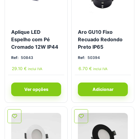
Aplique LED
Aro GU10 Fixo
Espelho com Pé
Recuado Redondo
Cromado 12W IP44
Preto IP65
Ref:
50843
Ref:
50394
29.10
€
6.70
€
inclui IVA
inclui IVA
Ver opções
Adicionar